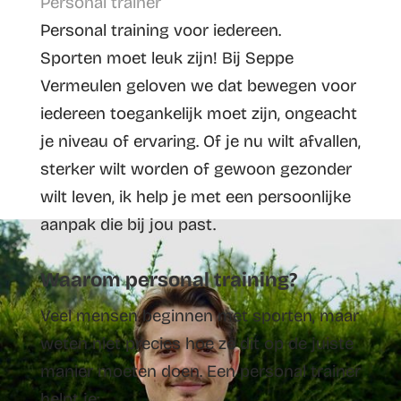
Personal trainer
Personal training voor iedereen.
Sporten moet leuk zijn! Bij Seppe
Vermeulen geloven we dat bewegen voor
iedereen toegankelijk moet zijn, ongeacht
je niveau of ervaring. Of je nu wilt afvallen,
sterker wilt worden of gewoon gezonder
wilt leven, ik help je met een persoonlijke
aanpak die bij jou past.
Waarom personal training?
Veel mensen beginnen met sporten, maar
weten niet precies hoe ze dit op de juiste
manier moeten doen. Een personal trainer
helpt je: